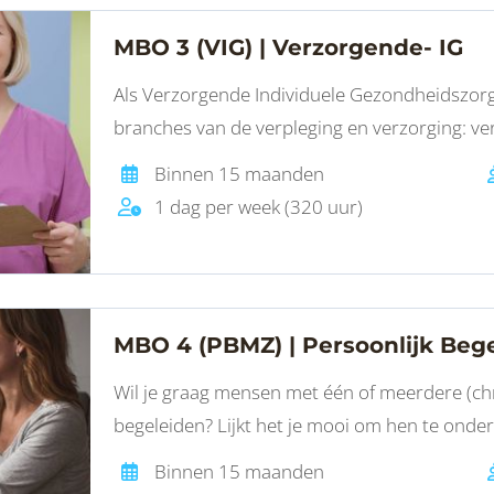
MBO 3 (VIG) | Verzorgende- IG
Als Verzorgende Individuele Gezondheidszorg 
branches van de verpleging en verzorging: ve
geestelijke gezondheidszorg (GGZ), gehandic
Binnen 15 maanden
ziekenhuis (ZH)
1 dag per week (320 uur)
MBO 4 (PBMZ) | Persoonlijk Beg
Wil je graag mensen met één of meerdere (ch
begeleiden? Lijkt het je mooi om hen te onder
leiden van hun leven? Meld je dan aan voor de
Binnen 15 maanden
maatschappelijke