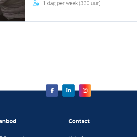
1 dag per week (320 uur)
anbod
Contact