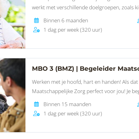
werkt met verschillende doelgroepen, zoals 
kwetsbare ouderen. Je stimuleert ze in de zel
Binnen 6 maanden
1 dag per week (320 uur)
MBO 3 (BMZ) | Begeleider Maats
Werken met je hoofd, hart en handen! Als dat b
Maatschappelijke Zorg perfect voor jou! Je beg
maatschappij in hun welzijn op het gebied va
Binnen 15 maanden
1 dag per week (320 uur)