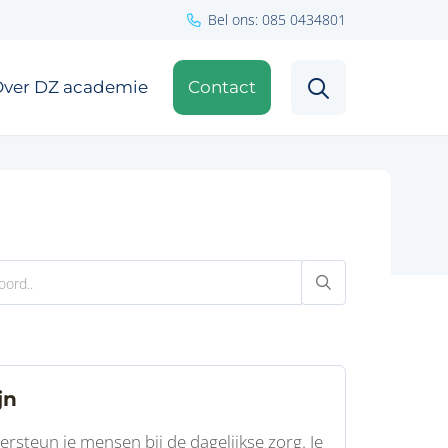
Bel ons: 085 0434801
ver DZ academie
Contact
jn
rsteun je mensen bij de dagelijkse zorg. Je